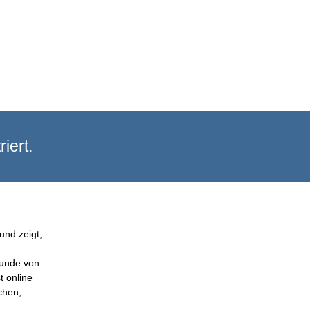
iert.
und zeigt,
Kunde von
t online
chen,