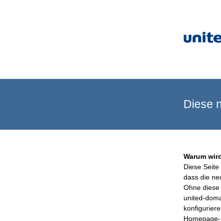
Diese n
Warum wird
Diese Seite 
dass die ne
Ohne diese 
united-doma
konfigurier
Homepage-B